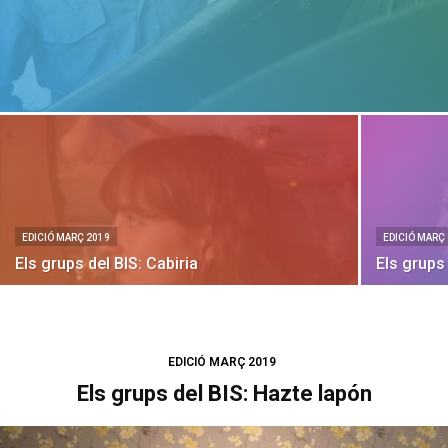
EDICIÓ MARÇ 2019
EDICIÓ MARÇ
Els grups del BIS: Cabiria
Els grups
EDICIÓ MARÇ 2019
Els grups del BIS: Hazte lapón