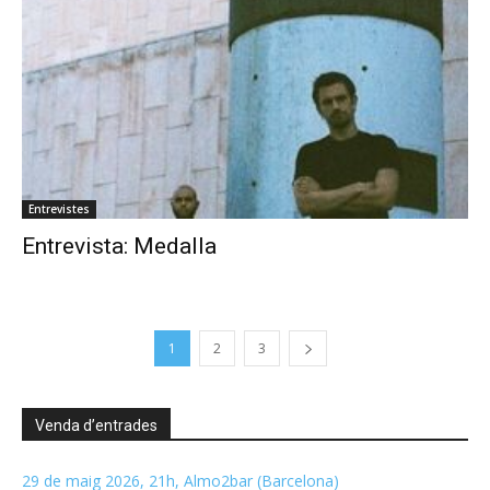
Entrevistes
Entrevista: Medalla
1
2
3
Venda d’entrades
29 de maig 2026, 21h, Almo2bar (Barcelona)