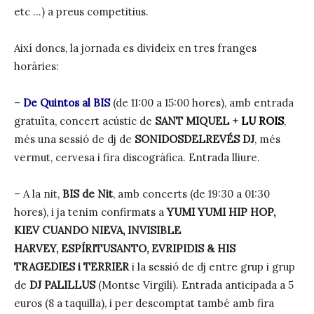
etc …) a preus competitius.
Així doncs, la jornada es divideix en tres franges
horàries:
–
De Quintos al BIS
(de 11:00 a 15:00 hores), amb entrada
gratuïta, concert acústic de
SANT MIQUEL +
LU ROIS
,
més una sessió de dj de
SONIDOSDELREVÉS DJ
, més
vermut, cervesa i fira discogràfica. Entrada lliure.
– A la nit,
BIS de Nit
, amb concerts (de 19:30 a 01:30
hores), i ja tenim confirmats a
YUMI YUMI HIP HOP
,
KIEV CUANDO NIEVA,
INVISIBLE
HARVEY
,
ESPÍRITUSANTO,
EVRIPIDIS & HIS
TRAGEDIES
i
TERRIER
i la sessió de dj entre grup i grup
de
DJ PALILLUS
(Montse Virgili). Entrada anticipada a 5
euros (8 a taquilla), i per descomptat també amb fira