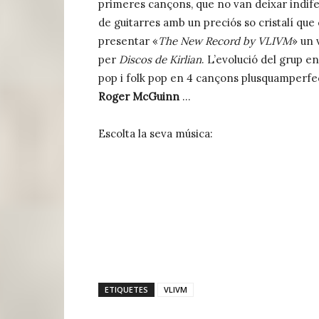
primeres cançons, que no van deixar indif
de guitarres amb un preciós so cristalí que
presentar «
The New Record by VLIVM
» un 
per
Discos de Kirlian
. L’evolució del grup e
pop i folk pop en 4 cançons plusquamperfec
Roger McGuinn
…
Escolta la seva música:
ETIQUETES
VLIVM