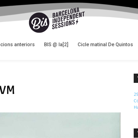
icions anteriors
BIS @ la[2]
Cicle matinal De Quintos
LIVM
29
Co
H