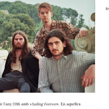
En
de l’any 2016 amb «
Sailing Forever
«. En aquelles