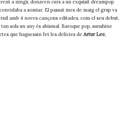
erent a ningú, donaven curs a un exquisit dreampop
 convidaba a somiar. El passat mes de maig el grup va
vinil amb 4 noves cançons editades, com el seu debut,
n tan sols un any és abismal. Baroque pop, sunshine
tes que haguessin fet les delícies de
Artur Lee
,