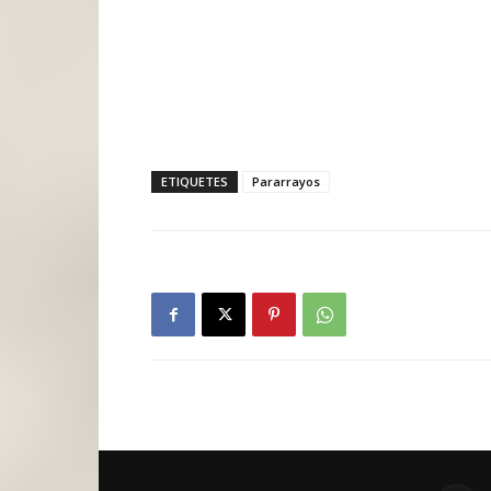
ETIQUETES
Pararrayos