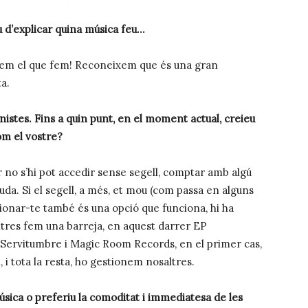
u d’explicar quina música feu…
fem el que fem! Reconeixem que és una gran
ta.
nistes. Fins a quin punt, en el moment actual, creieu
om el vostre?
r no s’hi pot accedir sense segell, comptar amb algú
juda. Si el segell, a més, et mou (com passa en alguns
stionar-te també és una opció que funciona, hi ha
ltres fem una barreja, en aquest darrer EP
a Servitumbre i Magic Room Records, en el primer cas,
, i tota la resta, ho gestionem nosaltres.
ica o preferiu la comoditat i immediatesa de les