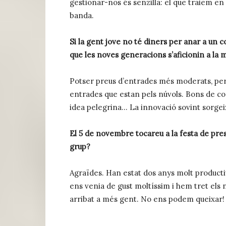
gestionar-nos és senzilla: el que traiem en b
banda.
Si la gent jove no té diners per anar a un 
que les noves generacions s’aficionin a la 
Potser preus d’entrades més moderats, per
entrades que estan pels núvols. Bons de con
idea pelegrina… La innovació sovint sorgeix
El 5 de novembre tocareu a la festa de prese
grup?
Agraïdes. Han estat dos anys molt producti
ens venia de gust moltíssim i hem tret els 
arribat a més gent. No ens podem queixar!