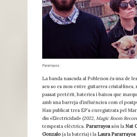
Pararrayos
La banda nascuda al Poblenou és una de les
seu so es mou entre guitarres cristal·lines, 
passat pretèrit, bateries i baixos que marque
amb una barreja d’influències com el postpu
Han publicat tres EP’s enregistrats pel Ma
diu «Electricidad» (2022,
Magic Room Recor
tempesta elèctrica.
Pararrayos
són la
Nat
Gonzalo
(a la bateria) i la
Laura Pararrayos