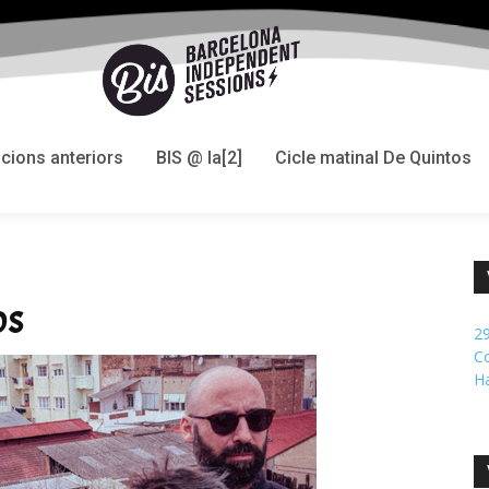
icions anteriors
BIS @ la[2]
Cicle matinal De Quintos
os
29
Co
H