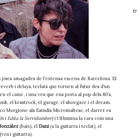
En
 joies amagades de l’extensa escena de Barcelona. El
reverb i delays, teclats que tornen al futur des d’un
n el camí , i una veu que ens porta al pop dels 80’s,
nk, el krautrock, el garage, el shoegaze i el dream.
rco Morgione als Estudis Micromaltese, el darrer es
ds
i
Edita la Servidumbre
) i t’il·lumina la cara com una
González
(baix), el
Dani
(a la guitarra i teclat), el
(veu i guitarra).