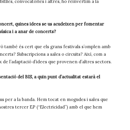
itlles, convocatòries i altres, ho reinvertim a la
concert, quines idees se us acudeixen per fomentar
música i a anar de concerts?
ò també és cert que els grans festivals s’omplen amb
certs? Subscripcions a sales o circuits? Així, com a
 de l’adaptació d’idees que provenen d’altres sectors.
ntació del BIS, a quin punt d’actualitat estarà el
us per a la banda. Hem tocat en mogudes i sales que
nostres tercer EP (“Electricidad”) amb el que hem