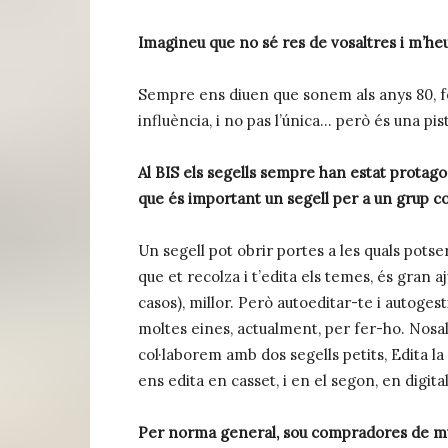
Imagineu que no sé res de vosaltres i m’he
Sempre ens diuen que sonem als anys 80, 
influència, i no pas l’única… però és una pis
Al BIS els segells sempre han estat protago
que és important un segell per a un grup c
Un segell pot obrir portes a les quals potse
que et recolza i t’edita els temes, és gran a
casos), millor. Però autoeditar-te i autoge
moltes eines, actualment, per fer-ho. Nosa
col·laborem amb dos segells petits, Edita l
ens edita en casset, i en el segon, en digital
Per norma general, sou compradores de mús