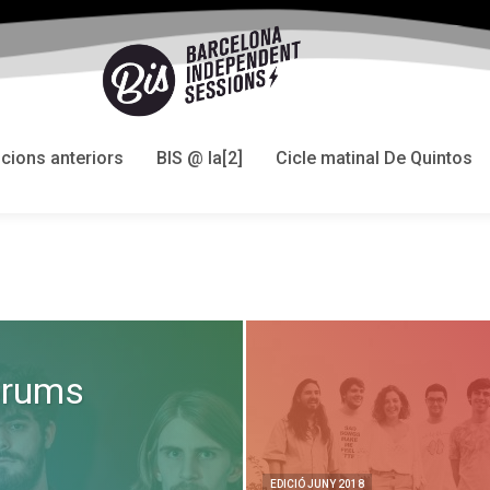
icions anteriors
BIS @ la[2]
Cicle matinal De Quintos
 Grums
EDICIÓ JUNY 2018