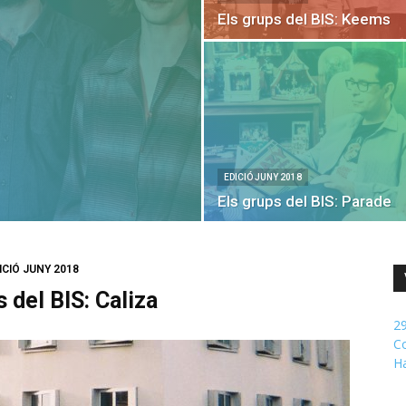
Els grups del BIS: Keems
EDICIÓ JUNY 2018
Els grups del BIS: Parade
ICIÓ JUNY 2018
s del BIS: Caliza
29
Co
H