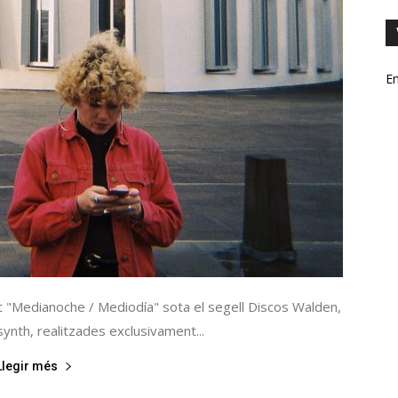
En
but "Medianoche / Mediodía" sota el segell Discos Walden,
synth, realitzades exclusivament...
Llegir més