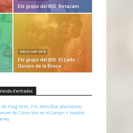
Els grups del BIS: Betacam
EDICIÓ JUNY 2018
Els grups del BIS: El Lado
Oscuro de la Broca
Venda d’entrades
 de maig 2026, 21h, Almo2bar (Barcelona)
ncert de Cómo Vivir en el Campo + Invisible
arvey