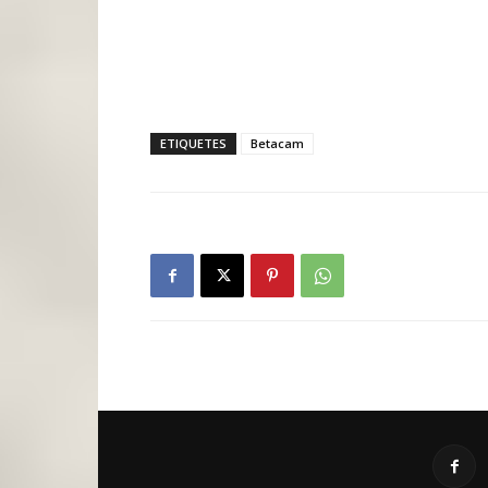
ETIQUETES
Betacam