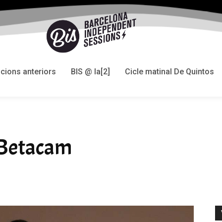
icions anteriors
BIS @ la[2]
Cicle matinal De Quintos
: Betacam