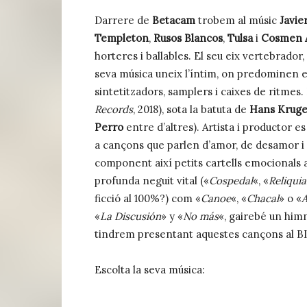
Darrere de
Betacam
trobem al músic
Javie
Templeton
,
Rusos Blancos
,
Tulsa
i
Cosmen A
horteres i ballables. El seu eix vertebrador,
seva música uneix l’íntim, on predominen els
sintetitzadors, samplers i caixes de ritmes. 
Records
, 2018), sota la batuta de
Hans Kruge
Perro
entre d’altres). Artista i productor es
a cançons que parlen d’amor, de desamor i 
component així petits cartells emocionals 
profunda neguit vital («
Cospedal
«, «
Reliquia
ficció al 100%?) com «
Canoe
«, «
Chacal
» o «
A
«
La Discusión
» y «
No más
«, gairebé un himne
tindrem presentant aquestes cançons al BIS
Escolta la seva música: