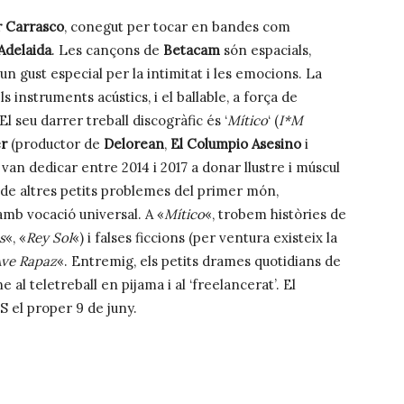
r Carrasco
, conegut per tocar en bandes com
delaida
. Les cançons de
Betacam
són espacials,
 un gust especial per la intimitat i les emocions. La
 instruments acústics, i el ballable, a força de
El seu darrer treball discogràfic és ‘
Mítico
‘ (
I*M
r
(productor de
Delorean
,
El Columpio Asesino
i
 van dedicar entre 2014 i 2017 a donar llustre i múscul
de altres petits problemes del primer món,
amb vocació universal. A «
Mítico
«, trobem històries de
s
«, «
Rey Sol
«) i falses ficcions (per ventura existeix la
ve Rapaz
«. Entremig, els petits drames quotidians de
 al teletreball en pijama i al ‘freelancerat’. El
 el proper 9 de juny.