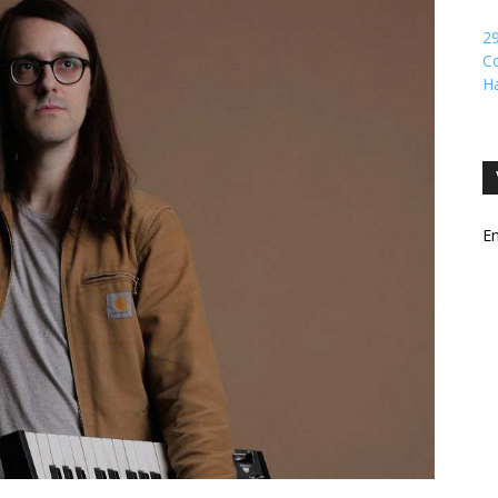
29
Co
H
En