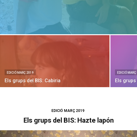
EDICIÓ MARÇ 2019
EDICIÓ MARÇ
Els grups del BIS: Cabiria
Els grups
EDICIÓ MARÇ 2019
Els grups del BIS: Hazte lapón