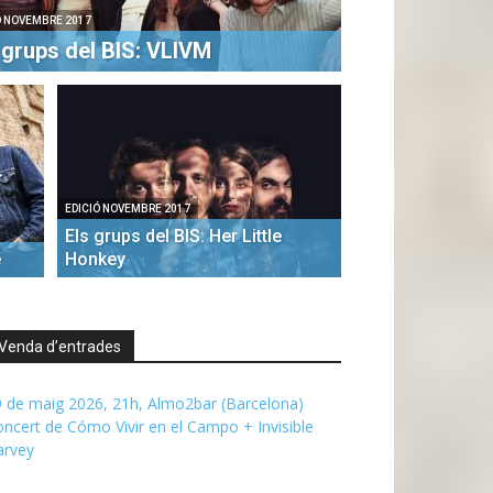
Ó NOVEMBRE 2017
 grups del BIS: VLIVM
EDICIÓ NOVEMBRE 2017
Els grups del BIS: Her Little
e
Honkey
Venda d’entrades
 de maig 2026, 21h, Almo2bar (Barcelona)
ncert de Cómo Vivir en el Campo + Invisible
arvey