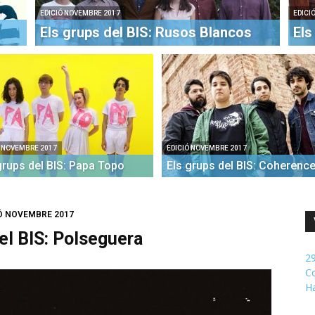
EDICIÓ NOVEMBRE 2017
EDICI
Els grups del BIS: Rusos Blancos
Els
Ó NOVEMBRE 2017
EDICIÓ NOVEMBRE 2017
grups del BIS: Papa Topo
Els grups del BIS: Coherenc
IÓ NOVEMBRE 2017
el BIS: Polseguera
29
Co
H