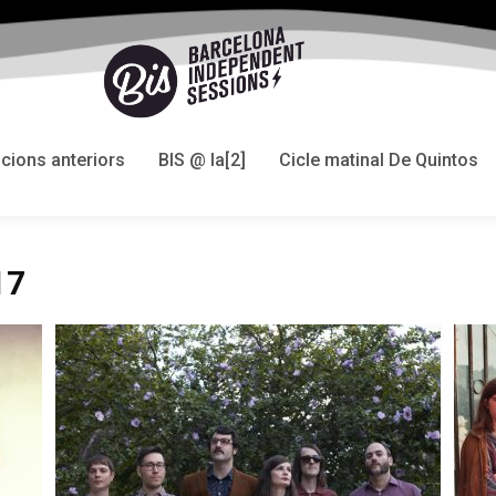
icions anteriors
BIS @ la[2]
Cicle matinal De Quintos
17