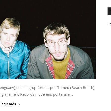
En
'enguany) son un grup format per Tomeu (Beach Beach),
gi (Famèlic Records) i que ens portararan...
Llegir més