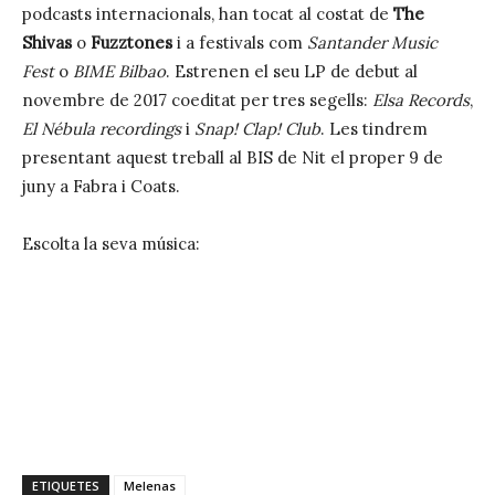
podcasts internacionals, han tocat al costat de
The
Shivas
o
Fuzztones
i a festivals com
Santander Music
Fest
o
BIME Bilbao
. Estrenen el seu LP de debut al
novembre de 2017 coeditat per tres segells:
Elsa Records
,
El Nébula recordings
i
Snap! Clap! Club
. Les tindrem
presentant aquest treball al BIS de Nit el proper 9 de
juny a Fabra i Coats.
Escolta la seva música:
ETIQUETES
Melenas