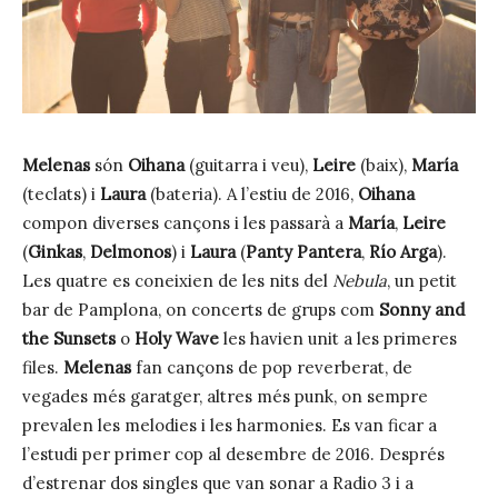
Melenas
són
Oihana
(guitarra i veu),
Leire
(baix),
María
(teclats) i
Laura
(bateria). A l’estiu de 2016,
Oihana
compon diverses cançons i les passarà a
María
,
Leire
(
Ginkas
,
Delmonos
) i
Laura
(
Panty Pantera
,
Río Arga
).
Les quatre es coneixien de les nits del
Nebula
, un petit
bar de Pamplona, on concerts de grups com
Sonny and
the Sunsets
o
Holy Wave
les havien unit a les primeres
files.
Melenas
fan cançons de pop reverberat, de
vegades més garatger, altres més punk, on sempre
prevalen les melodies i les harmonies. Es van ficar a
l’estudi per primer cop al desembre de 2016. Després
d’estrenar dos singles que van sonar a Radio 3 i a